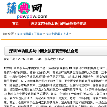
首页
深圳龙岗喝茶上课
深圳品茶喝茶资源
预约
你的位置：
深圳福田喝茶工作室
>
深圳龙岗喝茶上课
>
深圳98场服务与中圈女孩招聘劳动法合规
发布日期：2025-05-04 10:34 点击次数：102
# 深圳 98 场服务与中圈女孩招聘：劳动法合规解析 ## 引言 在深圳的娱乐行业中
是较为特殊的现象。随着行业的发展，劳动法律法规的合规性显得尤为重要。这不
障，也影响着企业的健康发展和社会的稳定和谐。 ## 深圳 98 场服务与中圈女孩招
指的是酒吧、KTV 等娱乐场所的相关服务工作，而中圈女孩招聘则是这类场所中
来，随着娱乐市场的繁荣，这类招聘活动愈发频繁。但在招聘过程中，存在着信息
题，导致部分求职者在入职后才发现实际工作与招聘宣传不符。 ## 劳动法合规的
98 场服务与中圈女孩招聘至关重要。首先，它保障了劳动者的合法权益，如工资
等。若企业违反劳动法，劳动者可能面临工资拖欠、超时工作等问题，这会严重影
康。其次，合规有助于企业树立良好的形象，避免法律风险和经济损失。一旦企业
面临罚款、赔偿等处罚。 ## 招聘过程中的劳动法合规要点 在招聘过程中，企业