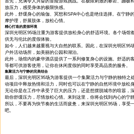
首先，充满令人兴奋的冒险游戏挑战。在极限刺激的攀岩、蹦极
放压力，感受身体的极限快感。
此外，舒缓身心的瑜伽、冥想和SPA中心也是绝佳选择。在宁静
摩护理，舒展肢体，放松心情。
精心打造的度假环境
深圳光明区95场注重为游客提供放松身心的舒适环境。各个场馆
供无与伦比的度假体验。
如今，人们越来越重视与大自然的联系。因此，在深圳光明区95
户外活动场所，如美丽的公园和湖泊。
此外，场馆内的豪华酒店提供了一系列修复身心的设施。舒适的
等都可供游客使用，让你在休闲度假的同时享受高品质的服务。
集聚活力与宁静的完美结合
最后，深圳光明区95场为游客提供一个集聚活力与宁静的独特之
动项目中释放热情和活力，同时也可以在宁静的自然环境中放松
无论你是在工作中承受了巨大的压力，还是想摆脱城市的喧嚣，深
助你舒缓压力，尽情放松心情。来到这里，你将会找到内心的宁
所以，不要再为快节奏的生活而疲惫，来深圳光明区95场，享受
吧。